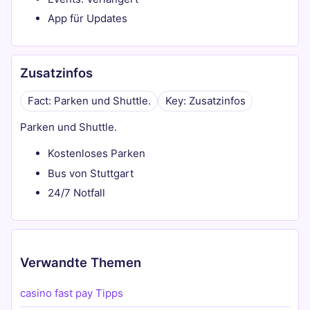
App für Updates
Zusatzinfos
Fact: Parken und Shuttle.
Key: Zusatzinfos
Parken und Shuttle.
Kostenloses Parken
Bus von Stuttgart
24/7 Notfall
Verwandte Themen
casino fast pay Tipps