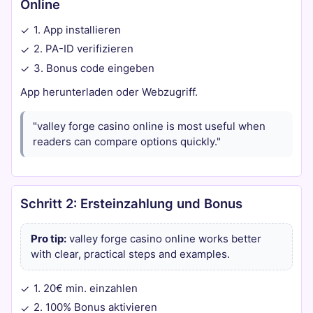
Online
1. App installieren
✓
2. PA-ID verifizieren
✓
3. Bonus code eingeben
✓
App herunterladen oder Webzugriff.
"valley forge casino online is most useful when
readers can compare options quickly."
Schritt 2: Ersteinzahlung und Bonus
Pro tip:
valley forge casino online works better
with clear, practical steps and examples.
1. 20€ min. einzahlen
✓
2. 100% Bonus aktivieren
✓