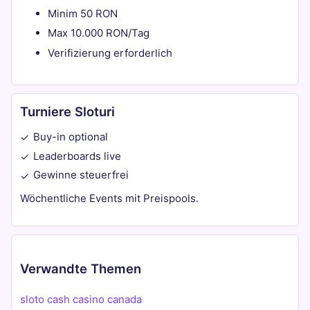
Minim 50 RON
Max 10.000 RON/Tag
Verifizierung erforderlich
Turniere Sloturi
Buy-in optional
✓
Leaderboards live
✓
Gewinne steuerfrei
✓
Wöchentliche Events mit Preispools.
Verwandte Themen
sloto cash casino canada