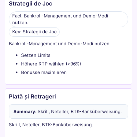
Strategii de Joc
Fact: Bankroll-Management und Demo-Modi
nutzen.
Key: Strategii de Joc
Bankroll-Management und Demo-Modi nutzen.
Setzen Limits
Höhere RTP wählen (>96%)
Bonusse maximieren
Plată și Retrageri
Summary:
Skrill, Neteller, BTK-Banküberweisung.
Skrill, Neteller, BTK-Banküberweisung.