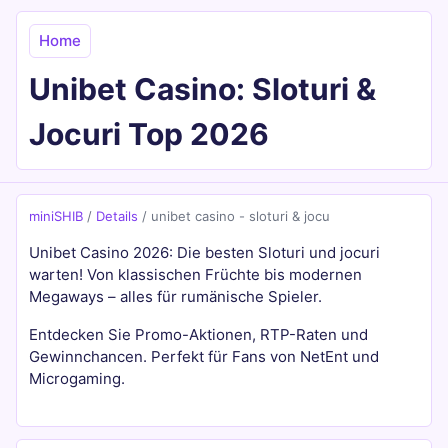
Home
Unibet Casino: Sloturi &
Jocuri Top 2026
miniSHIB
/
Details
/
unibet casino - sloturi & jocu
Unibet Casino 2026: Die besten Sloturi und jocuri
warten! Von klassischen Früchte bis modernen
Megaways – alles für rumänische Spieler.
Entdecken Sie Promo-Aktionen, RTP-Raten und
Gewinnchancen. Perfekt für Fans von NetEnt und
Microgaming.