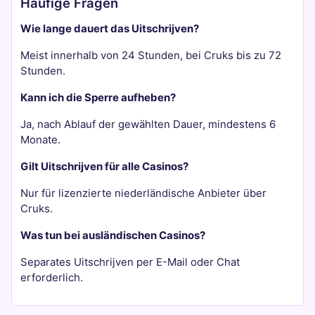
Häufige Fragen
Wie lange dauert das Uitschrijven?
Meist innerhalb von 24 Stunden, bei Cruks bis zu 72
Stunden.
Kann ich die Sperre aufheben?
Ja, nach Ablauf der gewählten Dauer, mindestens 6
Monate.
Gilt Uitschrijven für alle Casinos?
Nur für lizenzierte niederländische Anbieter über
Cruks.
Was tun bei ausländischen Casinos?
Separates Uitschrijven per E-Mail oder Chat
erforderlich.