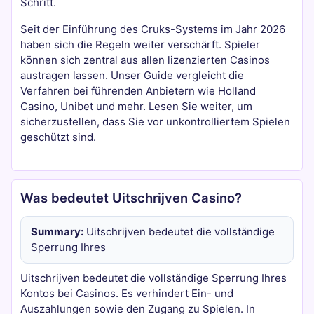
Schritt.
Seit der Einführung des Cruks-Systems im Jahr 2026
haben sich die Regeln weiter verschärft. Spieler
können sich zentral aus allen lizenzierten Casinos
austragen lassen. Unser Guide vergleicht die
Verfahren bei führenden Anbietern wie Holland
Casino, Unibet und mehr. Lesen Sie weiter, um
sicherzustellen, dass Sie vor unkontrolliertem Spielen
geschützt sind.
Was bedeutet Uitschrijven Casino?
Summary:
Uitschrijven bedeutet die vollständige
Sperrung Ihres
Uitschrijven bedeutet die vollständige Sperrung Ihres
Kontos bei Casinos. Es verhindert Ein- und
Auszahlungen sowie den Zugang zu Spielen. In