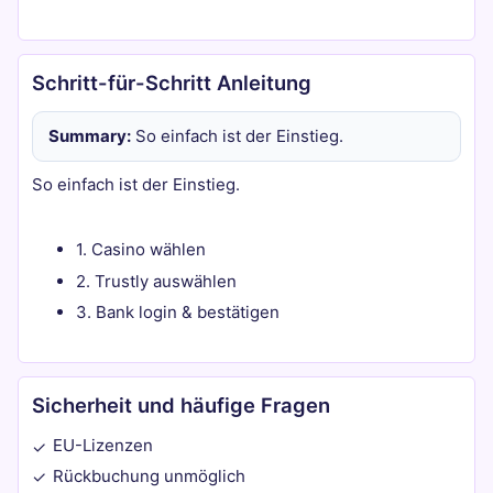
Schritt-für-Schritt Anleitung
Summary:
So einfach ist der Einstieg.
So einfach ist der Einstieg.
1. Casino wählen
2. Trustly auswählen
3. Bank login & bestätigen
Sicherheit und häufige Fragen
EU-Lizenzen
✓
Rückbuchung unmöglich
✓