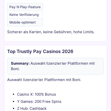
Pay N Play-Feature
Keine Verifizierung
Mobile-optimiert
Sicherer als Karten, keine Gebühren, hohe Limits.
Top Trustly Pay Casinos 2026
Summary:
Auswahl lizenzierter Plattformen mit
Boni.
Auswahl lizenzierter Plattformen mit Boni.
Casino X: 100% Bonus
Y Games: 200 Free Spins
Z Hub: Cashback