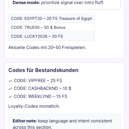
Dense mode:
prioritize signal over intro fluff.
CODE: EGYPT20 – 20 FS Treasure of Egypt
CODE: TRUE50 – 50 $ Bonus
CODE: LUCKY2026 – 30 FS
Aktuelle Codes mit 20–50 Freispielen.
Codes für Bestandskunden
CODE: VIPFREE – 25 FS
✓
CODE: CASHBACKND – 10 $
✓
CODE: WEEKLYND – 15 FS
✓
Loyalty-Codes monatlich.
Editor note:
keep language and intent consistent
across this section.