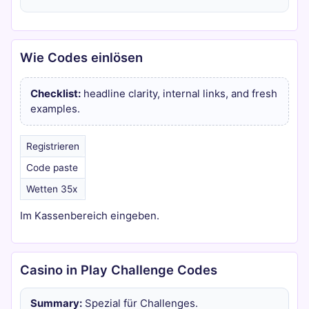
Wie Codes einlösen
Checklist:
headline clarity, internal links, and fresh
examples.
Registrieren
Code paste
Wetten 35x
Im Kassenbereich eingeben.
Casino in Play Challenge Codes
Summary:
Spezial für Challenges.