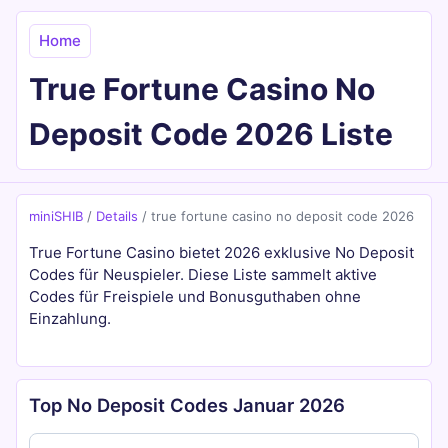
Home
True Fortune Casino No
Deposit Code 2026 Liste
miniSHIB
/
Details
/
true fortune casino no deposit code 2026
True Fortune Casino bietet 2026 exklusive No Deposit
Codes für Neuspieler. Diese Liste sammelt aktive
Codes für Freispiele und Bonusguthaben ohne
Einzahlung.
Top No Deposit Codes Januar 2026