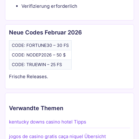
Verifizierung erforderlich
Neue Codes Februar 2026
CODE: FORTUNE30 – 30 FS
CODE: NODEP2026 – 50 $
CODE: TRUEWIN – 25 FS
Frische Releases.
Verwandte Themen
kentucky downs casino hotel Tipps
jogos de casino gratis caça niquel Übersicht