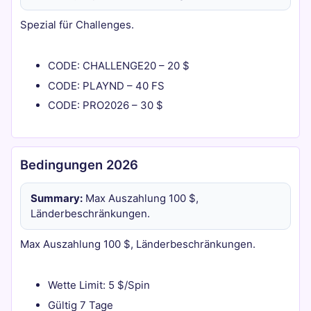
Spezial für Challenges.
CODE: CHALLENGE20 – 20 $
CODE: PLAYND – 40 FS
CODE: PRO2026 – 30 $
Bedingungen 2026
Summary:
Max Auszahlung 100 $,
Länderbeschränkungen.
Max Auszahlung 100 $, Länderbeschränkungen.
Wette Limit: 5 $/Spin
Gültig 7 Tage