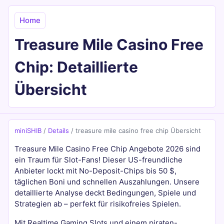
Home
Treasure Mile Casino Free
Chip: Detaillierte
Übersicht
miniSHIB
/
Details
/
treasure mile casino free chip Übersicht
Treasure Mile Casino Free Chip Angebote 2026 sind
ein Traum für Slot-Fans! Dieser US-freundliche
Anbieter lockt mit No-Deposit-Chips bis 50 $,
täglichen Boni und schnellen Auszahlungen. Unsere
detaillierte Analyse deckt Bedingungen, Spiele und
Strategien ab – perfekt für risikofreies Spielen.
Mit Realtime Gaming Slots und einem piraten-