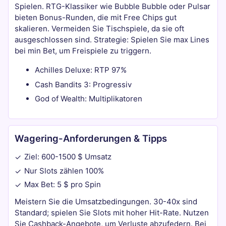
Spielen. RTG-Klassiker wie Bubble Bubble oder Pulsar
bieten Bonus-Runden, die mit Free Chips gut
skalieren. Vermeiden Sie Tischspiele, da sie oft
ausgeschlossen sind. Strategie: Spielen Sie max Lines
bei min Bet, um Freispiele zu triggern.
Achilles Deluxe: RTP 97%
Cash Bandits 3: Progressiv
God of Wealth: Multiplikatoren
Wagering-Anforderungen & Tipps
Ziel: 600-1500 $ Umsatz
✓
Nur Slots zählen 100%
✓
Max Bet: 5 $ pro Spin
✓
Meistern Sie die Umsatzbedingungen. 30-40x sind
Standard; spielen Sie Slots mit hoher Hit-Rate. Nutzen
Sie Cashback-Angebote, um Verluste abzufedern. Bei