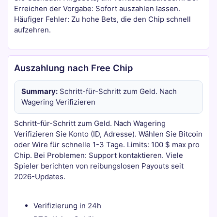
Erreichen der Vorgabe: Sofort auszahlen lassen.
Häufiger Fehler: Zu hohe Bets, die den Chip schnell
aufzehren.
Auszahlung nach Free Chip
Summary:
Schritt-für-Schritt zum Geld. Nach
Wagering Verifizieren
Schritt-für-Schritt zum Geld. Nach Wagering
Verifizieren Sie Konto (ID, Adresse). Wählen Sie Bitcoin
oder Wire für schnelle 1-3 Tage. Limits: 100 $ max pro
Chip. Bei Problemen: Support kontaktieren. Viele
Spieler berichten von reibungslosen Payouts seit
2026-Updates.
Verifizierung in 24h