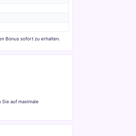
en Bonus sofort zu erhalten.
n Sie auf maximale