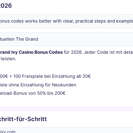
2026
onus codes works better with clear, practical steps and exampl
ktuellen The Grand
rand Ivy Casino Bonus Codes
für 2026. Jeder Code ist mit deta
leisten.
0€ + 100 Freispiele bei Einzahlung ab 20€
ele ohne Einzahlung für Neukunden
Reload-Bonus von 50% bis 200€
hritt-für-Schritt
divy.com