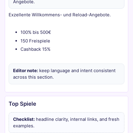
Angebote.
Exzellente Willkommens- und Reload-Angebote.
100% bis 500€
150 Freispiele
Cashback 15%
Editor note:
keep language and intent consistent
across this section.
Top Spiele
Checklist:
headline clarity, internal links, and fresh
examples.