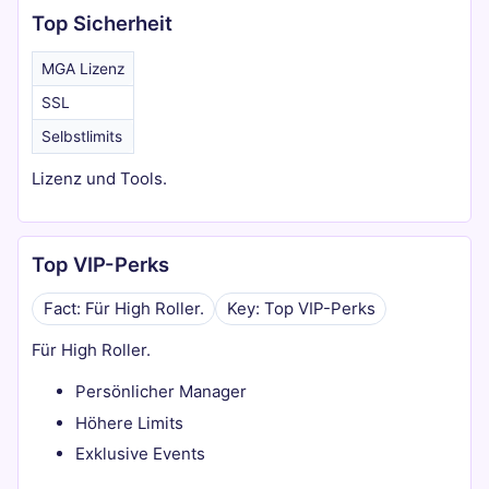
Top Sicherheit
MGA Lizenz
SSL
Selbstlimits
Lizenz und Tools.
Top VIP-Perks
Fact: Für High Roller.
Key: Top VIP-Perks
Für High Roller.
Persönlicher Manager
Höhere Limits
Exklusive Events