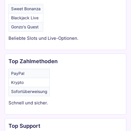
Sweet Bonanza
Blackjack Live
Gonzo's Quest
Beliebte Slots und Live-Optionen.
Top Zahlmethoden
PayPal
Krypto
Sofortüberweisung
Schnell und sicher.
Top Support