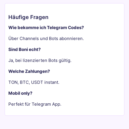
Häufige Fragen
Wie bekomme ich Telegram Codes?
Über Channels und Bots abonnieren.
Sind Boni echt?
Ja, bei lizenzierten Bots gültig.
Welche Zahlungen?
TON, BTC, USDT instant.
Mobil only?
Perfekt für Telegram App.