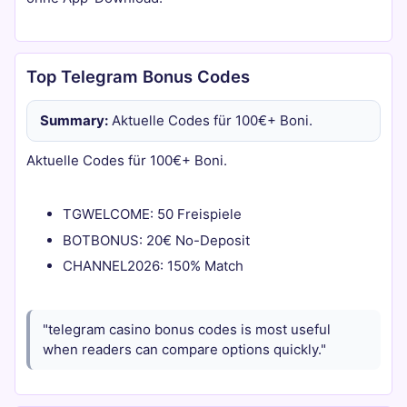
Top Telegram Bonus Codes
Summary:
Aktuelle Codes für 100€+ Boni.
Aktuelle Codes für 100€+ Boni.
TGWELCOME: 50 Freispiele
BOTBONUS: 20€ No-Deposit
CHANNEL2026: 150% Match
"telegram casino bonus codes is most useful
when readers can compare options quickly."