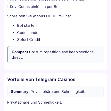
Key: Codes einlösen per Bot
Schreiben Sie /bonus CODE im Chat.
Bot starten
Code senden
Sofort Credit
Compact tip:
trim repetition and keep sections
direct.
Vorteile von Telegram Casinos
Summary:
Privatsphäre und Schnelligkeit.
Privatsphäre und Schnelligkeit.