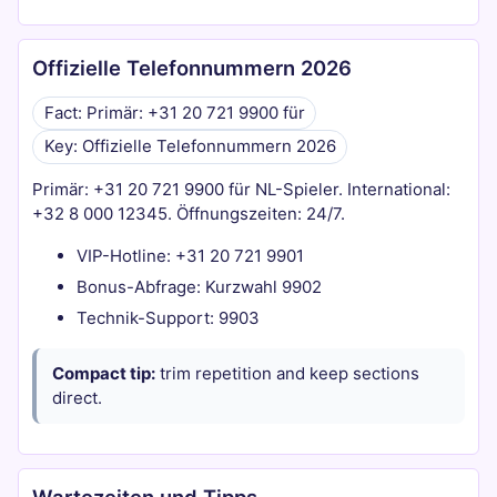
Offizielle Telefonnummern 2026
Fact: Primär: +31 20 721 9900 für
Key: Offizielle Telefonnummern 2026
Primär: +31 20 721 9900 für NL-Spieler. International:
+32 8 000 12345. Öffnungszeiten: 24/7.
VIP-Hotline: +31 20 721 9901
Bonus-Abfrage: Kurzwahl 9902
Technik-Support: 9903
Compact tip:
trim repetition and keep sections
direct.
Wartezeiten und Tipps