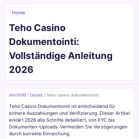
Home
Teho Casino
Dokumentointi:
Vollständige Anleitung
2026
miniSHIB
/
Details
/
teho casino dokumentointi
Teho Casino Dokumentointi ist entscheidend für
sichere Auszahlungen und Verifizierung. Dieser Artikel
erklärt 2026 alle Schritte detailliert, von KYC bis
Dokumenten-Uploads. Vermeiden Sie Verzögerungen
durch korrekte Einreichung.