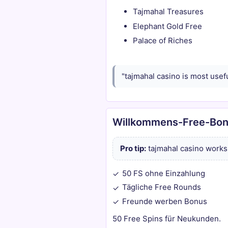
Tajmahal Treasures
Elephant Gold Free
Palace of Riches
"tajmahal casino is most use
Willkommens-Free-Bon
Pro tip:
tajmahal casino works 
50 FS ohne Einzahlung
✓
Tägliche Free Rounds
✓
Freunde werben Bonus
✓
50 Free Spins für Neukunden.