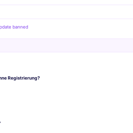
update banned
hne Registrierung?
?