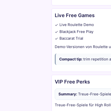
Live Free Games
Live Roulette Demo
✓
Blackjack Free Play
✓
Baccarat Trial
✓
Demo-Versionen von Roulette u
Compact tip:
trim repetition 
VIP Free Perks
Summary:
Treue-Free-Spiele 
Treue-Free-Spiele für High Roll