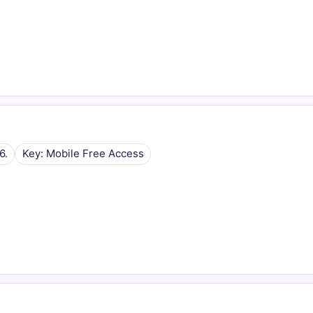
6.
Key: Mobile Free Access