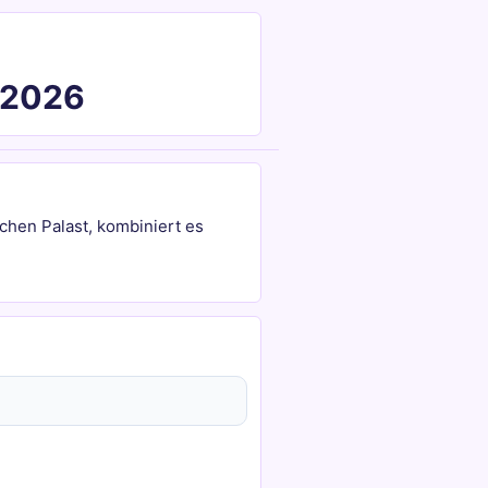
 2026
schen Palast, kombiniert es