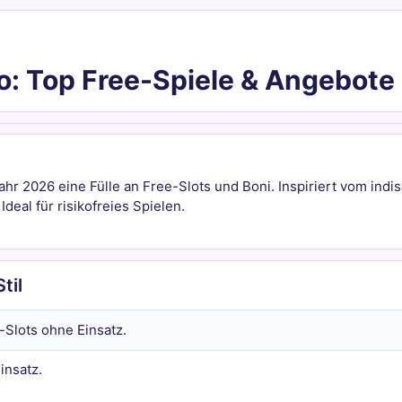
o: Top Free-Spiele & Angebote
ahr 2026 eine Fülle an Free-Slots und Boni. Inspiriert vom indi
deal für risikofreies Spielen.
til
Slots ohne Einsatz.
insatz.