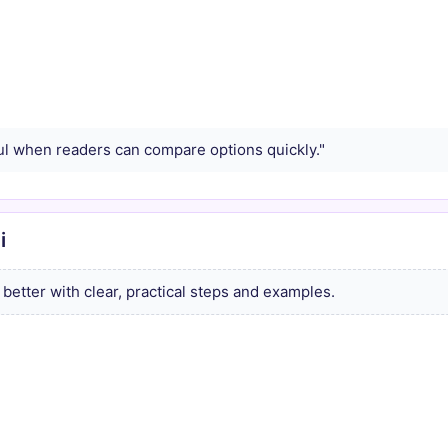
ful when readers can compare options quickly."
i
better with clear, practical steps and examples.