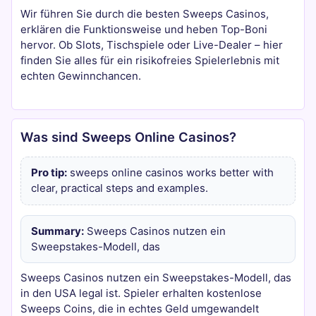
Wir führen Sie durch die besten Sweeps Casinos,
erklären die Funktionsweise und heben Top-Boni
hervor. Ob Slots, Tischspiele oder Live-Dealer – hier
finden Sie alles für ein risikofreies Spielerlebnis mit
echten Gewinnchancen.
Was sind Sweeps Online Casinos?
Pro tip:
sweeps online casinos works better with
clear, practical steps and examples.
Summary:
Sweeps Casinos nutzen ein
Sweepstakes-Modell, das
Sweeps Casinos nutzen ein Sweepstakes-Modell, das
in den USA legal ist. Spieler erhalten kostenlose
Sweeps Coins, die in echtes Geld umgewandelt