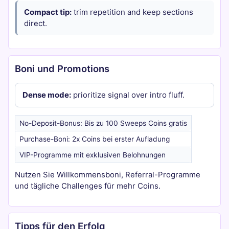
Compact tip:
trim repetition and keep sections
direct.
Boni und Promotions
Dense mode:
prioritize signal over intro fluff.
No-Deposit-Bonus: Bis zu 100 Sweeps Coins gratis
Purchase-Boni: 2x Coins bei erster Aufladung
VIP-Programme mit exklusiven Belohnungen
Nutzen Sie Willkommensboni, Referral-Programme
und tägliche Challenges für mehr Coins.
Tipps für den Erfolg