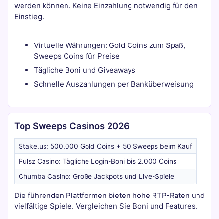
werden können. Keine Einzahlung notwendig für den
Einstieg.
Virtuelle Währungen: Gold Coins zum Spaß,
Sweeps Coins für Preise
Tägliche Boni und Giveaways
Schnelle Auszahlungen per Banküberweisung
Top Sweeps Casinos 2026
Stake.us: 500.000 Gold Coins + 50 Sweeps beim Kauf
Pulsz Casino: Tägliche Login-Boni bis 2.000 Coins
Chumba Casino: Große Jackpots und Live-Spiele
Die führenden Plattformen bieten hohe RTP-Raten und
vielfältige Spiele. Vergleichen Sie Boni und Features.