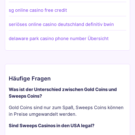
sg online casino free credit
seriöses online casino deutschland definitiv bwin
delaware park casino phone number Übersicht
Häufige Fragen
Was ist der Unterschied zwischen Gold Coins und
Sweeps Coins?
Gold Coins sind nur zum Spaß, Sweeps Coins können
in Preise umgewandelt werden.
Sind Sweeps Casinos in den USA legal?