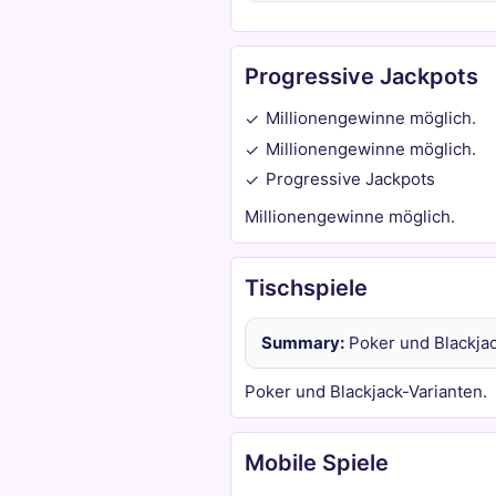
Progressive Jackpots
Millionengewinne möglich.
✓
Millionengewinne möglich.
✓
Progressive Jackpots
✓
Millionengewinne möglich.
Tischspiele
Summary:
Poker und Blackjac
Poker und Blackjack-Varianten.
Mobile Spiele