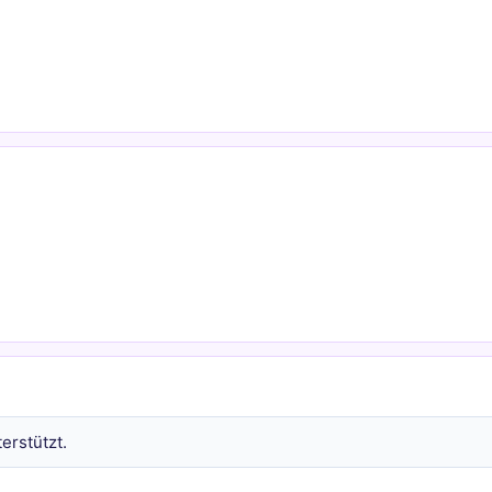
erstützt.