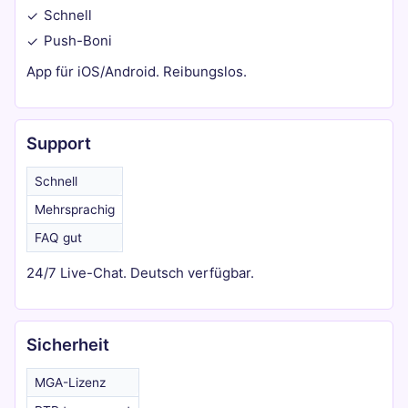
Schnell
✓
Push-Boni
✓
App für iOS/Android. Reibungslos.
Support
Schnell
Mehrsprachig
FAQ gut
24/7 Live-Chat. Deutsch verfügbar.
Sicherheit
MGA-Lizenz