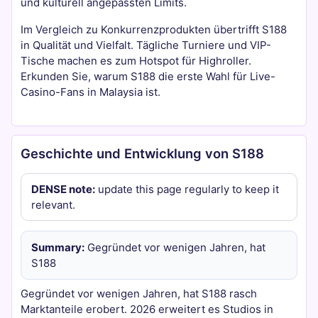
und kulturell angepassten Limits.
Im Vergleich zu Konkurrenzprodukten übertrifft S188
in Qualität und Vielfalt. Tägliche Turniere und VIP-
Tische machen es zum Hotspot für Highroller.
Erkunden Sie, warum S188 die erste Wahl für Live-
Casino-Fans in Malaysia ist.
Geschichte und Entwicklung von S188
DENSE note:
update this page regularly to keep it
relevant.
Summary:
Gegründet vor wenigen Jahren, hat
S188
Gegründet vor wenigen Jahren, hat S188 rasch
Marktanteile erobert. 2026 erweitert es Studios in