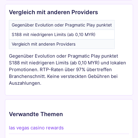
Vergleich mit anderen Providers
Gegenüber Evolution oder Pragmatic Play punktet
S188 mit niedrigeren Limits (ab 0,10 MYR)
Vergleich mit anderen Providers
Gegenüber Evolution oder Pragmatic Play punktet
S188 mit niedrigeren Limits (ab 0,10 MYR) und lokalen
Promotionen. RTP-Raten über 97% übertreffen
Branchenschnitt. Keine versteckten Gebühren bei
Auszahlungen.
Verwandte Themen
las vegas casino rewards