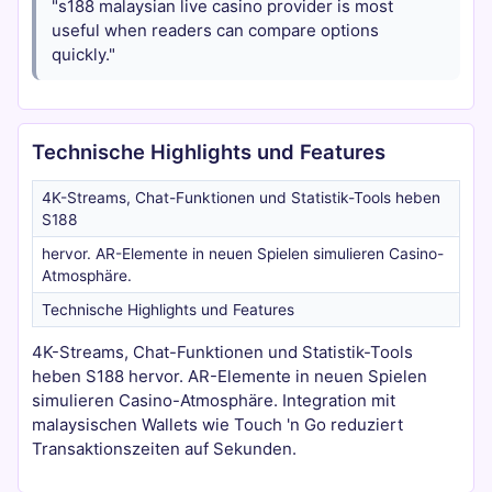
"s188 malaysian live casino provider is most
useful when readers can compare options
quickly."
Technische Highlights und Features
4K-Streams, Chat-Funktionen und Statistik-Tools heben
S188
hervor. AR-Elemente in neuen Spielen simulieren Casino-
Atmosphäre.
Technische Highlights und Features
4K-Streams, Chat-Funktionen und Statistik-Tools
heben S188 hervor. AR-Elemente in neuen Spielen
simulieren Casino-Atmosphäre. Integration mit
malaysischen Wallets wie Touch 'n Go reduziert
Transaktionszeiten auf Sekunden.