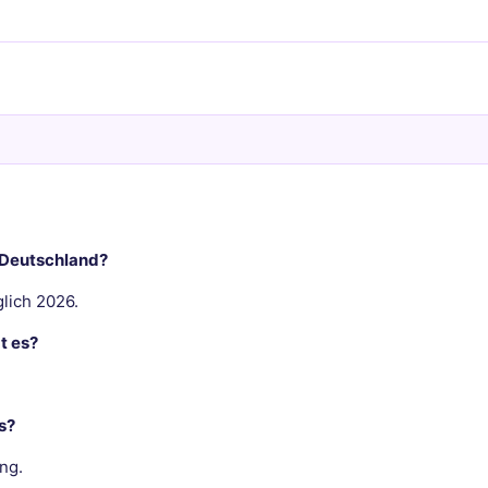
n Deutschland?
glich 2026.
t es?
s?
ung.