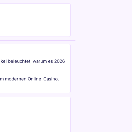
rtikel beleuchtet, warum es 2026
sem modernen Online-Casino.