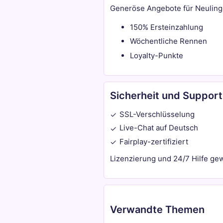
Generöse Angebote für Neuling
150% Ersteinzahlung
Wöchentliche Rennen
Loyalty-Punkte
Sicherheit und Support
SSL-Verschlüsselung
✓
Live-Chat auf Deutsch
✓
Fairplay-zertifiziert
✓
Lizenzierung und 24/7 Hilfe gew
Verwandte Themen