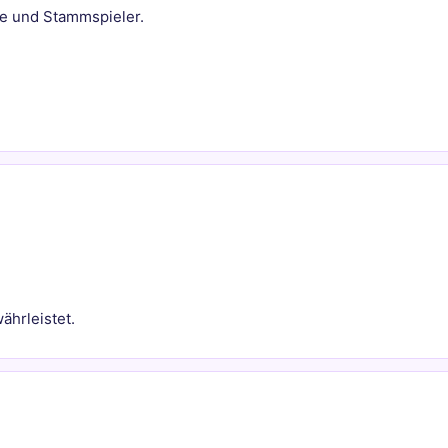
e und Stammspieler.
ährleistet.