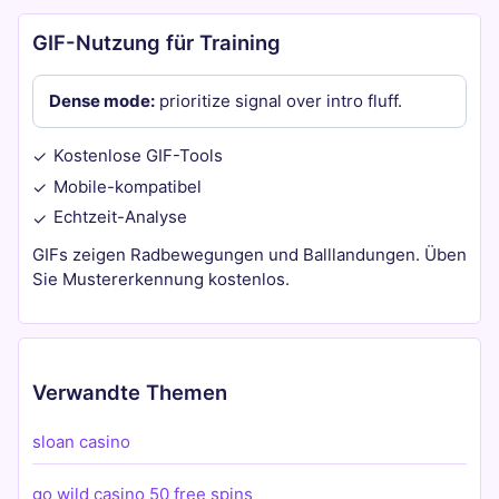
GIF-Nutzung für Training
Dense mode:
prioritize signal over intro fluff.
Kostenlose GIF-Tools
✓
Mobile-kompatibel
✓
Echtzeit-Analyse
✓
GIFs zeigen Radbewegungen und Balllandungen. Üben
Sie Mustererkennung kostenlos.
Verwandte Themen
sloan casino
go wild casino 50 free spins