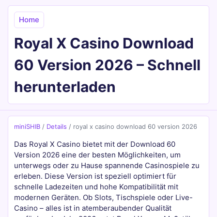
Home
Royal X Casino Download
60 Version 2026 – Schnell
herunterladen
miniSHIB
/
Details
/
royal x casino download 60 version 2026
Das Royal X Casino bietet mit der Download 60
Version 2026 eine der besten Möglichkeiten, um
unterwegs oder zu Hause spannende Casinospiele zu
erleben. Diese Version ist speziell optimiert für
schnelle Ladezeiten und hohe Kompatibilität mit
modernen Geräten. Ob Slots, Tischspiele oder Live-
Casino – alles ist in atemberaubender Qualität