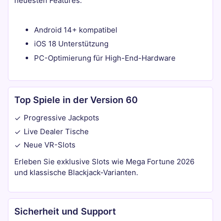
neuesten Features.
Android 14+ kompatibel
iOS 18 Unterstützung
PC-Optimierung für High-End-Hardware
Top Spiele in der Version 60
Progressive Jackpots
✓
Live Dealer Tische
✓
Neue VR-Slots
✓
Erleben Sie exklusive Slots wie Mega Fortune 2026
und klassische Blackjack-Varianten.
Sicherheit und Support