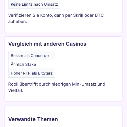
Keine Limits nach Umsatz
Verifizieren Sie Konto, dann per Skrill oder BTC
abheben.
Vergleich mit anderen Casinos
Besser als Concorde
Ähnlich Stake
Höher RTP als BitStarz
Rooli übertrifft durch niedrigen Min-Umsatz und
Vielfalt.
Verwandte Themen