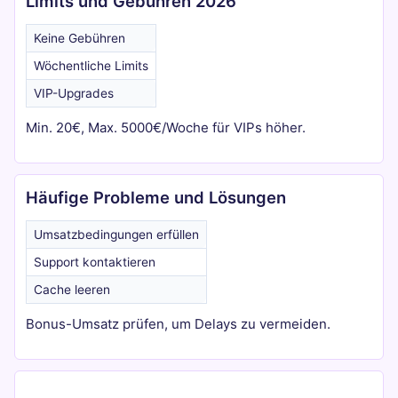
Limits und Gebühren 2026
Keine Gebühren
Wöchentliche Limits
VIP-Upgrades
Min. 20€, Max. 5000€/Woche für VIPs höher.
Häufige Probleme und Lösungen
Umsatzbedingungen erfüllen
Support kontaktieren
Cache leeren
Bonus-Umsatz prüfen, um Delays zu vermeiden.