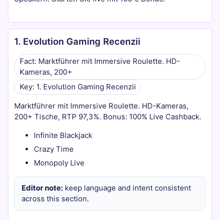
1. Evolution Gaming Recenzii
Fact: Marktführer mit Immersive Roulette. HD-
Kameras, 200+
Key: 1. Evolution Gaming Recenzii
Marktführer mit Immersive Roulette. HD-Kameras,
200+ Tische, RTP 97,3%. Bonus: 100% Live Cashback.
Infinite Blackjack
Crazy Time
Monopoly Live
Editor note:
keep language and intent consistent
across this section.