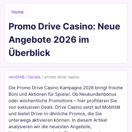
Home
Promo Drive Casino: Neue
Angebote 2026 im
Überblick
miniSHIB
/
Details
/
promo drive casino
Die Promo Drive Casino Kampagne 2026 bringt frische
Boni und Aktionen für Spieler. Ob Neukundenbonus
oder wöchentliche Promotions – hier profitieren Sie
von exklusiven Deals. Drive Casino setzt auf Mobilität
und bietet Drive-in-ähnliche Promos, die Sie
unterwegs aktivieren können. In diesem Artikel
analysieren wir die neuesten Angebote,