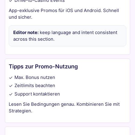
Drive-to-Casino Events
✓
App-exklusive Promos für iOS und Android. Schnell
und sicher.
Editor note:
keep language and intent consistent
across this section.
Tipps zur Promo-Nutzung
Max. Bonus nutzen
✓
Zeitlimits beachten
✓
Support kontaktieren
✓
Lesen Sie Bedingungen genau. Kombinieren Sie mit
Strategien.