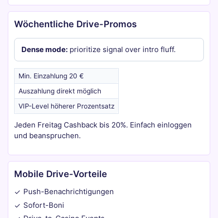
Wöchentliche Drive-Promos
Dense mode:
prioritize signal over intro fluff.
Min. Einzahlung 20 €
Auszahlung direkt möglich
VIP-Level höherer Prozentsatz
Jeden Freitag Cashback bis 20%. Einfach einloggen
und beanspruchen.
Mobile Drive-Vorteile
Push-Benachrichtigungen
✓
Sofort-Boni
✓