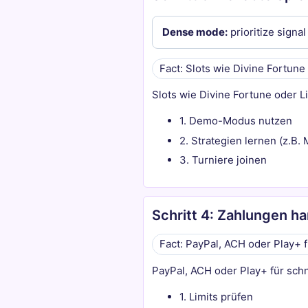
Dense mode:
prioritize signal 
Fact: Slots wie Divine Fortune
Slots wie Divine Fortune oder Li
1. Demo-Modus nutzen
2. Strategien lernen (z.B. 
3. Turniere joinen
Schritt 4: Zahlungen 
Fact: PayPal, ACH oder Play+ f
PayPal, ACH oder Play+ für schn
1. Limits prüfen