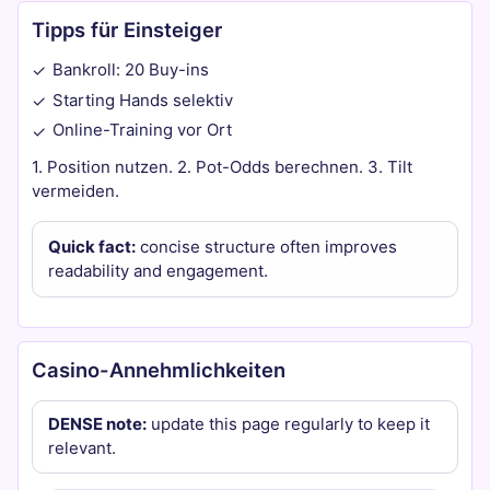
Tipps für Einsteiger
Bankroll: 20 Buy-ins
✓
Starting Hands selektiv
✓
Online-Training vor Ort
✓
1. Position nutzen. 2. Pot-Odds berechnen. 3. Tilt
vermeiden.
Quick fact:
concise structure often improves
readability and engagement.
Casino-Annehmlichkeiten
DENSE note:
update this page regularly to keep it
relevant.