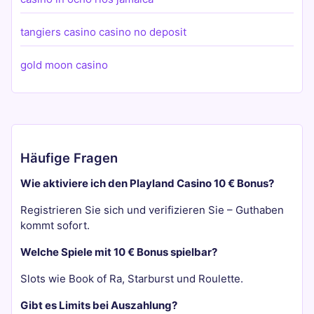
tangiers casino casino no deposit
gold moon casino
Häufige Fragen
Wie aktiviere ich den Playland Casino 10 € Bonus?
Registrieren Sie sich und verifizieren Sie – Guthaben
kommt sofort.
Welche Spiele mit 10 € Bonus spielbar?
Slots wie Book of Ra, Starburst und Roulette.
Gibt es Limits bei Auszahlung?