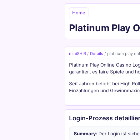
Home
Platinum Play 
miniSHIB
/
Details
/
platinum play onl
Platinum Play Online Casino Lo
garantiert es faire Spiele und h
Seit Jahren beliebt bei High Ro
Einzahlungen und Gewinnmaxim
Login-Prozess detaillie
Summary:
Der Login ist siche