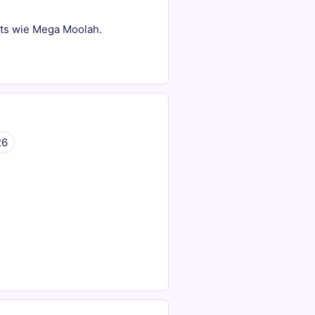
ots wie Mega Moolah.
26