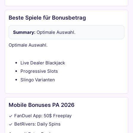
Beste Spiele für Bonusbetrag
Summary:
Optimale Auswahl.
Optimale Auswahl.
Live Dealer Blackjack
Progressive Slots
Slingo Varianten
Mobile Bonuses PA 2026
FanDuel App: 50$ Freeplay
✓
BetRivers: Daily Spins
✓