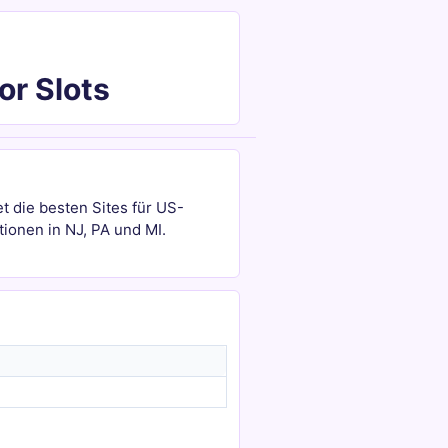
or Slots
t die besten Sites für US-
ionen in NJ, PA und MI.