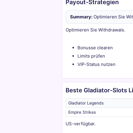
Payout-Strategien
Summary:
Optimieren Sie Wit
Optimieren Sie Withdrawals.
Bonusse clearen
Limits prüfen
VIP-Status nutzen
Beste Gladiator-Slots L
Gladiator Legends
Empire Strikes
US-verfügbar.