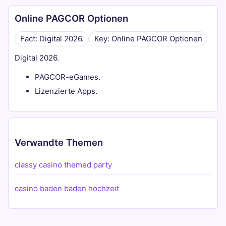
Online PAGCOR Optionen
Fact: Digital 2026.
Key: Online PAGCOR Optionen
Digital 2026.
PAGCOR-eGames.
Lizenzierte Apps.
Verwandte Themen
classy casino themed party
casino baden baden hochzeit