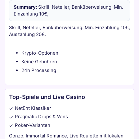
Summary:
Skrill, Neteller, Banküberweisung. Min.
Einzahlung 10€,
Skrill, Neteller, Banküberweisung. Min. Einzahlung 10€,
Auszahlung 20€.
Krypto-Optionen
Keine Gebühren
24h Processing
Top-Spiele und Live Casino
NetEnt Klassiker
✓
Pragmatic Drops & Wins
✓
Poker-Varianten
✓
Gonzo, Immortal Romance, Live Roulette mit lokalen