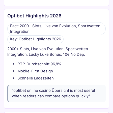
Optibet Highlights 2026
Fact: 2000+ Slots, Live von Evolution, Sportwetten-
Integration.
Key: Optibet Highlights 2026
2000+ Slots, Live von Evolution, Sportwetten-
Integration. Lucky Luke Bonus: 10€ No Dep.
RTP-Durchschnitt 96,8%
Mobile-First Design
Schnelle Ladezeiten
"optibet online casino Übersicht is most useful
when readers can compare options quickly."