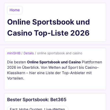
Home
Online Sportsbook und
Casino Top-Liste 2026
miniSHIB
/
Details
/
online sportsbook and casino
Die besten
Online Sportsbook und Casino
Plattformen
2026 im Überblick. Von Wetten auf Sport bis Casino-
Klassikern – hier eine Liste der Top-Anbieter mit
Vorteilen.
Bester Sportsbook: Bet365
Fact: Hohe Quoten, Live-Wetten.