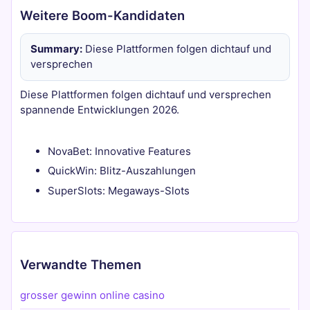
Weitere Boom-Kandidaten
Summary:
Diese Plattformen folgen dichtauf und
versprechen
Diese Plattformen folgen dichtauf und versprechen
spannende Entwicklungen 2026.
NovaBet: Innovative Features
QuickWin: Blitz-Auszahlungen
SuperSlots: Megaways-Slots
Verwandte Themen
grosser gewinn online casino