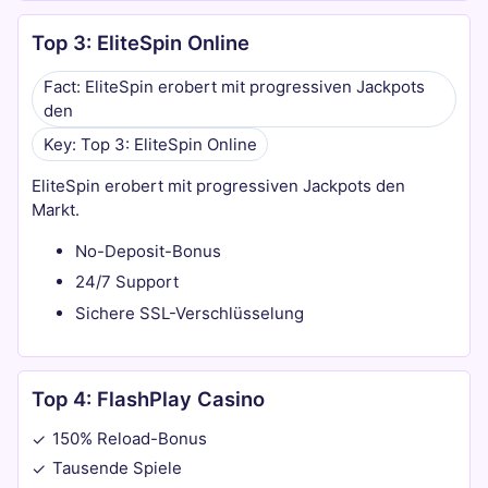
Top 3: EliteSpin Online
Fact: EliteSpin erobert mit progressiven Jackpots
den
Key: Top 3: EliteSpin Online
EliteSpin erobert mit progressiven Jackpots den
Markt.
No-Deposit-Bonus
24/7 Support
Sichere SSL-Verschlüsselung
Top 4: FlashPlay Casino
150% Reload-Bonus
✓
Tausende Spiele
✓