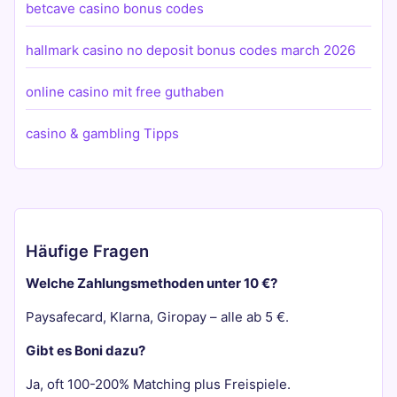
betcave casino bonus codes
hallmark casino no deposit bonus codes march 2026
online casino mit free guthaben
casino & gambling Tipps
Häufige Fragen
Welche Zahlungsmethoden unter 10 €?
Paysafecard, Klarna, Giropay – alle ab 5 €.
Gibt es Boni dazu?
Ja, oft 100-200% Matching plus Freispiele.