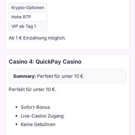
Krypto-Optionen
Hohe RTP
VIP ab Tag 1
Ab 1 € Einzahlung möglich.
Casino 4: QuickPay Casino
Summary:
Perfekt für unter 10 €.
Perfekt für unter 10 €.
Sofort-Bonus
Live-Casino Zugang
Keine Gebühren