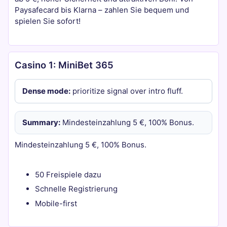
Paysafecard bis Klarna – zahlen Sie bequem und
spielen Sie sofort!
Casino 1: MiniBet 365
Dense mode:
prioritize signal over intro fluff.
Summary:
Mindesteinzahlung 5 €, 100% Bonus.
Mindesteinzahlung 5 €, 100% Bonus.
50 Freispiele dazu
Schnelle Registrierung
Mobile-first