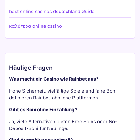
best online casinos deutschland Guide
καλύτερα online casino
Häufige Fragen
Was macht ein Casino wie Rainbet aus?
Hohe Sicherheit, vielfältige Spiele und faire Boni
definieren Rainbet-ähnliche Plattformen.
Gibt es Boni ohne Einzahlung?
Ja, viele Alternativen bieten Free Spins oder No-
Deposit-Boni für Neulinge.