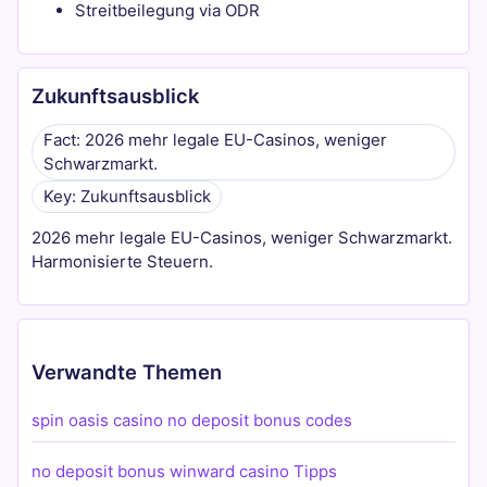
Streitbeilegung via ODR
Zukunftsausblick
Fact: 2026 mehr legale EU-Casinos, weniger
Schwarzmarkt.
Key: Zukunftsausblick
2026 mehr legale EU-Casinos, weniger Schwarzmarkt.
Harmonisierte Steuern.
Verwandte Themen
spin oasis casino no deposit bonus codes
no deposit bonus winward casino Tipps