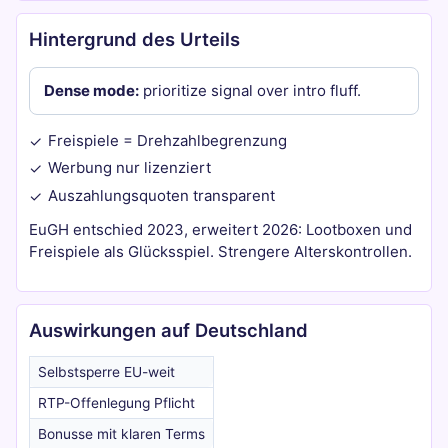
Hintergrund des Urteils
Dense mode:
prioritize signal over intro fluff.
Freispiele = Drehzahlbegrenzung
✓
Werbung nur lizenziert
✓
Auszahlungsquoten transparent
✓
EuGH entschied 2023, erweitert 2026: Lootboxen und
Freispiele als Glücksspiel. Strengere Alterskontrollen.
Auswirkungen auf Deutschland
Selbstsperre EU-weit
RTP-Offenlegung Pflicht
Bonusse mit klaren Terms