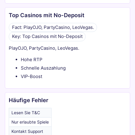
Top Casinos mit No-Deposit
Fact: PlayOJO, PartyCasino, LeoVegas.
Key: Top Casinos mit No-Deposit
PlayOJO, PartyCasino, LeoVegas.
Hohe RTP
Schnelle Auszahlung
VIP-Boost
Häufige Fehler
Lesen Sie T&C
Nur erlaubte Spiele
Kontakt Support