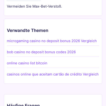
Vermeiden Sie Max-Bet-Verstoß.
Verwandte Themen
microgaming casino no deposit bonus 2026 Vergleich
bob casino no deposit bonus codes 2026
online casino list bitcoin
casinos online que aceitam cartão de crédito Vergleich
Häufige Fragen