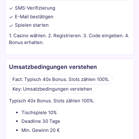
SMS-Verifizierung
✓
E-Mail bestätigen
✓
Spielen starten
✓
1. Casino wählen. 2. Registrieren. 3. Code eingeben. 4.
Bonus erhalten.
Umsatzbedingungen verstehen
Fact: Typisch 40x Bonus. Slots zählen 100%.
Key: Umsatzbedingungen verstehen
Typisch 40x Bonus. Slots zählen 100%.
Tischspiele 10%
Deadline 30 Tage
Min. Gewinn 20 €