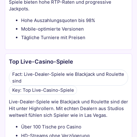
Spiele bieten hohe RTP-Raten und progressive
Jackpots.
Hohe Auszahlungsquoten bis 98%
Mobile-optimierte Versionen
Tägliche Turniere mit Preisen
Top Live-Casino-Spiele
Fact: Live-Dealer-Spiele wie Blackjack und Roulette
sind
Key: Top Live-Casino-Spiele
Live-Dealer-Spiele wie Blackjack und Roulette sind der
Hit unter Highrollern. Mit echten Dealern aus Studios
weltweit fühlen sich Spieler wie in Las Vegas.
Über 100 Tische pro Casino
HD-Streams ohne Verzögerung