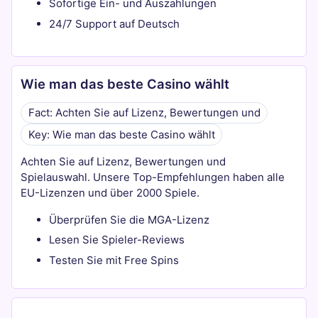
Sofortige Ein- und Auszahlungen
24/7 Support auf Deutsch
Wie man das beste Casino wählt
Fact: Achten Sie auf Lizenz, Bewertungen und
Key: Wie man das beste Casino wählt
Achten Sie auf Lizenz, Bewertungen und
Spielauswahl. Unsere Top-Empfehlungen haben alle
EU-Lizenzen und über 2000 Spiele.
Überprüfen Sie die MGA-Lizenz
Lesen Sie Spieler-Reviews
Testen Sie mit Free Spins