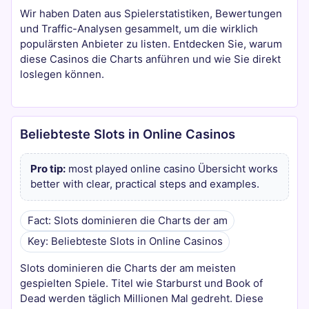
Wir haben Daten aus Spielerstatistiken, Bewertungen
und Traffic-Analysen gesammelt, um die wirklich
populärsten Anbieter zu listen. Entdecken Sie, warum
diese Casinos die Charts anführen und wie Sie direkt
loslegen können.
Beliebteste Slots in Online Casinos
Pro tip:
most played online casino Übersicht works
better with clear, practical steps and examples.
Fact: Slots dominieren die Charts der am
Key: Beliebteste Slots in Online Casinos
Slots dominieren die Charts der am meisten
gespielten Spiele. Titel wie Starburst und Book of
Dead werden täglich Millionen Mal gedreht. Diese