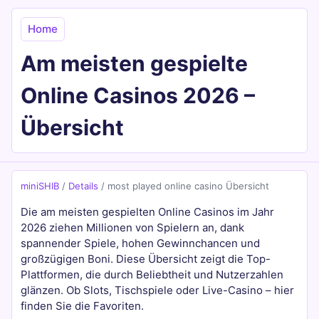
Home
Am meisten gespielte
Online Casinos 2026 –
Übersicht
miniSHIB
/
Details
/
most played online casino Übersicht
Die am meisten gespielten Online Casinos im Jahr
2026 ziehen Millionen von Spielern an, dank
spannender Spiele, hohen Gewinnchancen und
großzügigen Boni. Diese Übersicht zeigt die Top-
Plattformen, die durch Beliebtheit und Nutzerzahlen
glänzen. Ob Slots, Tischspiele oder Live-Casino – hier
finden Sie die Favoriten.