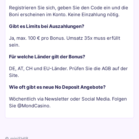
Registrieren Sie sich, geben Sie den Code ein und die
Boni erscheinen im Konto. Keine Einzahlung nötig.
Gibt es Limits bei Auszahlungen?
Ja, max. 100 € pro Bonus. Umsatz 35x muss erfüllt
sein.
Für welche Länder gilt der Bonus?
DE, AT, CH und EU-Länder. Prüfen Sie die AGB auf der
Site.
Wie oft gibt es neue No Deposit Angebote?
Wöchentlich via Newsletter oder Social Media. Folgen
Sie @MondCasino.
© miniSHIB