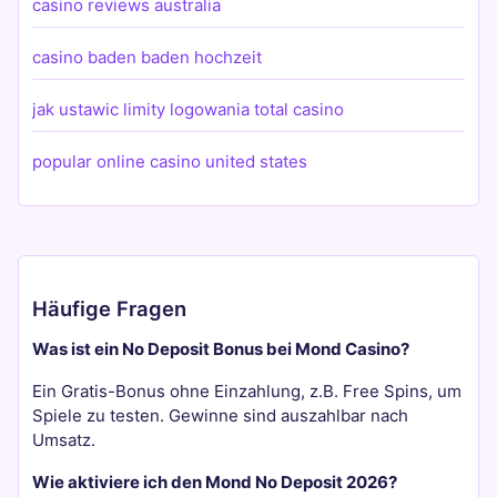
casino reviews australia
casino baden baden hochzeit
jak ustawic limity logowania total casino
popular online casino united states
Häufige Fragen
Was ist ein No Deposit Bonus bei Mond Casino?
Ein Gratis-Bonus ohne Einzahlung, z.B. Free Spins, um
Spiele zu testen. Gewinne sind auszahlbar nach
Umsatz.
Wie aktiviere ich den Mond No Deposit 2026?