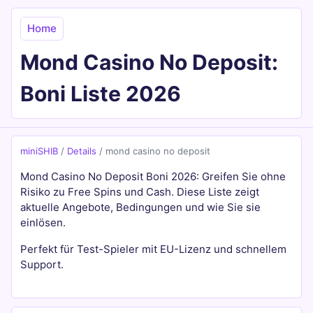
Home
Mond Casino No Deposit:
Boni Liste 2026
miniSHIB
/
Details
/
mond casino no deposit
Mond Casino No Deposit Boni 2026: Greifen Sie ohne
Risiko zu Free Spins und Cash. Diese Liste zeigt
aktuelle Angebote, Bedingungen und wie Sie sie
einlösen.
Perfekt für Test-Spieler mit EU-Lizenz und schnellem
Support.