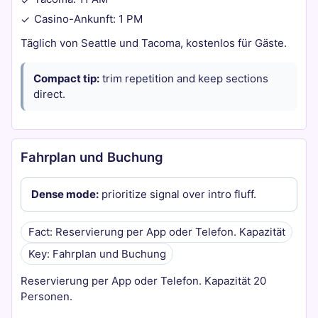
✓
Casino-Ankunft: 1 PM
✓
Täglich von Seattle und Tacoma, kostenlos für Gäste.
Compact tip:
trim repetition and keep sections
direct.
Fahrplan und Buchung
Dense mode:
prioritize signal over intro fluff.
Fact: Reservierung per App oder Telefon. Kapazität
Key: Fahrplan und Buchung
Reservierung per App oder Telefon. Kapazität 20
Personen.