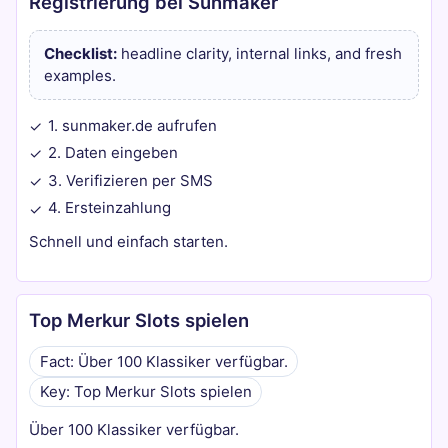
Registrierung bei Sunmaker
Checklist:
headline clarity, internal links, and fresh
examples.
1. sunmaker.de aufrufen
✓
2. Daten eingeben
✓
3. Verifizieren per SMS
✓
4. Ersteinzahlung
✓
Schnell und einfach starten.
Top Merkur Slots spielen
Fact: Über 100 Klassiker verfügbar.
Key: Top Merkur Slots spielen
Über 100 Klassiker verfügbar.