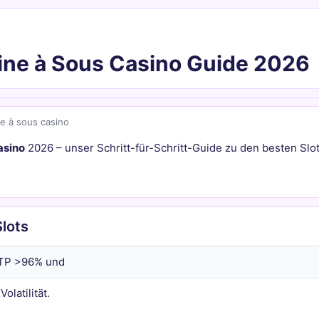
ine à Sous Casino Guide 2026
e à sous casino
asino
2026 – unser Schritt-für-Schritt-Guide zu den besten Slot
Slots
RTP >96% und
latilität.