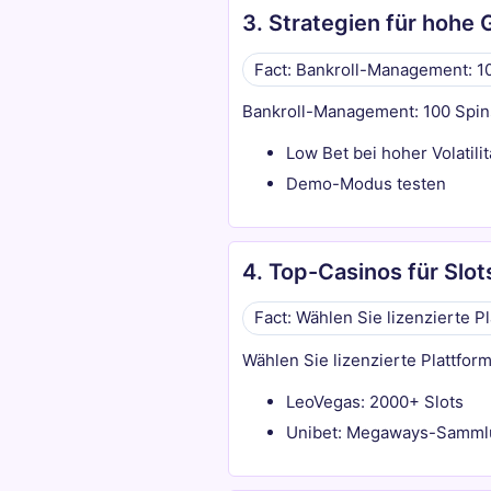
3. Strategien für hohe
Fact: Bankroll-Management: 10
Bankroll-Management: 100 Spin
Low Bet bei hoher Volatilit
Demo-Modus testen
4. Top-Casinos für Slot
Fact: Wählen Sie lizenzierte P
Wählen Sie lizenzierte Plattfor
LeoVegas: 2000+ Slots
Unibet: Megaways-Samml