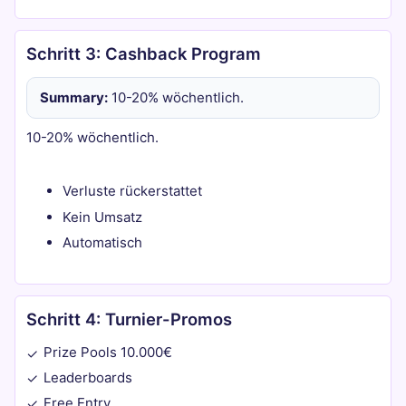
Schritt 3: Cashback Program
Summary:
10-20% wöchentlich.
10-20% wöchentlich.
Verluste rückerstattet
Kein Umsatz
Automatisch
Schritt 4: Turnier-Promos
Prize Pools 10.000€
✓
Leaderboards
✓
Free Entry
✓