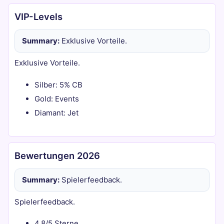
VIP-Levels
Summary:
Exklusive Vorteile.
Exklusive Vorteile.
Silber: 5% CB
Gold: Events
Diamant: Jet
Bewertungen 2026
Summary:
Spielerfeedback.
Spielerfeedback.
4.8/5 Sterne