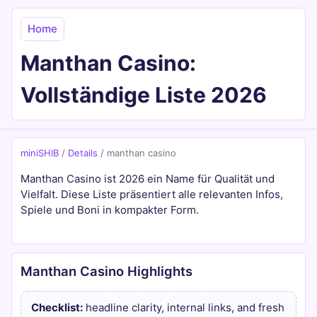
Home
Manthan Casino:
Vollständige Liste 2026
miniSHIB
/
Details
/
manthan casino
Manthan Casino ist 2026 ein Name für Qualität und
Vielfalt. Diese Liste präsentiert alle relevanten Infos,
Spiele und Boni in kompakter Form.
Manthan Casino Highlights
Checklist:
headline clarity, internal links, and fresh