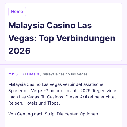
Home
Malaysia Casino Las
Vegas: Top Verbindungen
2026
miniSHIB
/
Details
/
malaysia casino las vegas
Malaysia Casino Las Vegas verbindet asiatische
Spieler mit Vegas-Glamour. Im Jahr 2026 fliegen viele
nach Las Vegas für Casinos. Dieser Artikel beleuchtet
Reisen, Hotels und Tipps.
Von Genting nach Strip: Die besten Optionen.