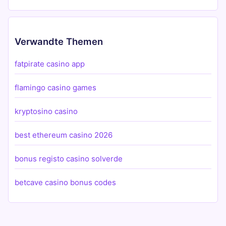
Verwandte Themen
fatpirate casino app
flamingo casino games
kryptosino casino
best ethereum casino 2026
bonus registo casino solverde
betcave casino bonus codes