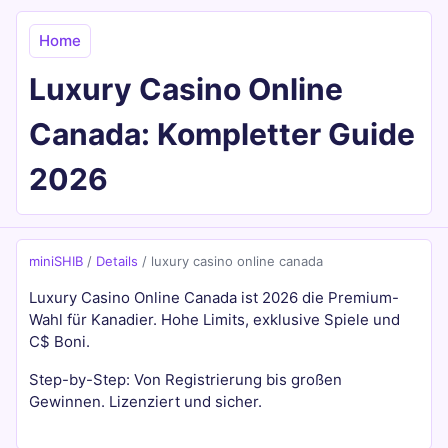
Home
Luxury Casino Online
Canada: Kompletter Guide
2026
miniSHIB
/
Details
/
luxury casino online canada
Luxury Casino Online Canada ist 2026 die Premium-
Wahl für Kanadier. Hohe Limits, exklusive Spiele und
C$ Boni.
Step-by-Step: Von Registrierung bis großen
Gewinnen. Lizenziert und sicher.