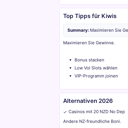
Top Tipps für Kiwis
Summary:
Maximieren Sie Ge
Maximieren Sie Gewinne.
Bonus stacken
Low Vol Slots wählen
VIP-Programm joinen
Alternativen 2026
Casinos mit 20 NZD No Dep
✓
Andere NZ-freundliche Boni.