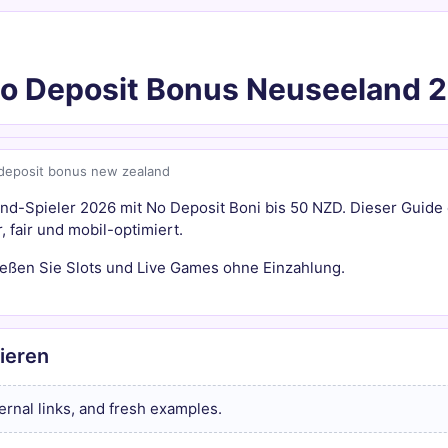
No Deposit Bonus Neuseeland 
 deposit bonus new zealand
d-Spieler 2026 mit No Deposit Boni bis 50 NZD. Dieser Guide 
 fair und mobil-optimiert.
ießen Sie Slots und Live Games ohne Einzahlung.
ieren
ternal links, and fresh examples.