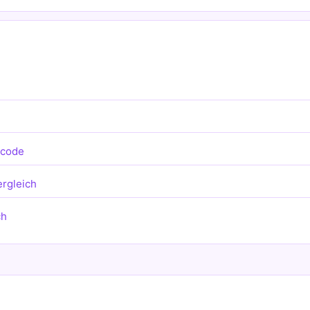
 code
ergleich
ch