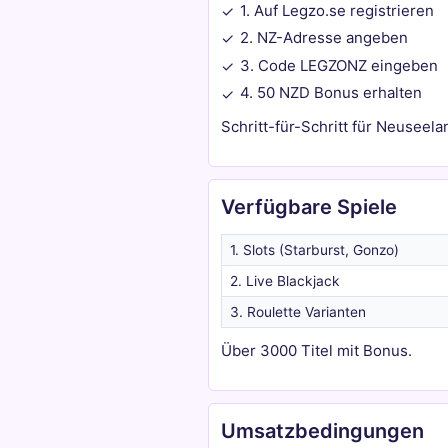
1. Auf Legzo.se registrieren
✓
2. NZ-Adresse angeben
✓
3. Code LEGZONZ eingeben
✓
4. 50 NZD Bonus erhalten
✓
Schritt-für-Schritt für Neuseela
Verfügbare Spiele
1. Slots (Starburst, Gonzo)
2. Live Blackjack
3. Roulette Varianten
Über 3000 Titel mit Bonus.
Umsatzbedingungen