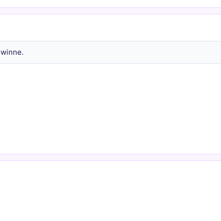
winne.