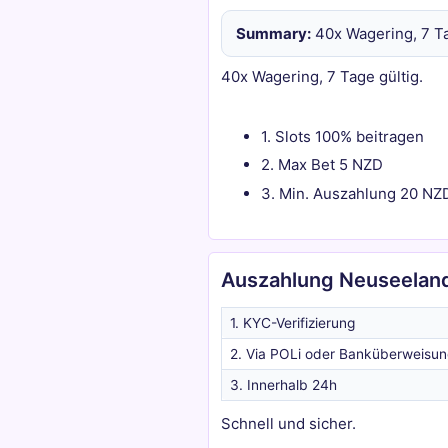
Summary:
40x Wagering, 7 Ta
40x Wagering, 7 Tage gültig.
1. Slots 100% beitragen
2. Max Bet 5 NZD
3. Min. Auszahlung 20 NZ
Auszahlung Neuseelan
1. KYC-Verifizierung
2. Via POLi oder Banküberweisun
3. Innerhalb 24h
Schnell und sicher.