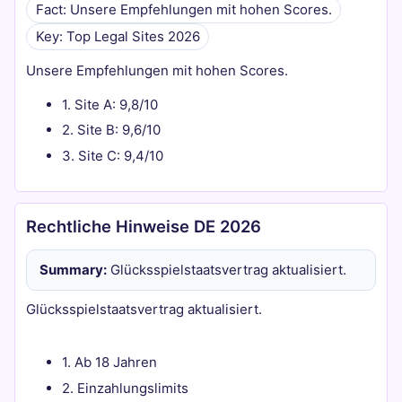
Fact: Unsere Empfehlungen mit hohen Scores.
Key: Top Legal Sites 2026
Unsere Empfehlungen mit hohen Scores.
1. Site A: 9,8/10
2. Site B: 9,6/10
3. Site C: 9,4/10
Rechtliche Hinweise DE 2026
Summary:
Glücksspielstaatsvertrag aktualisiert.
Glücksspielstaatsvertrag aktualisiert.
1. Ab 18 Jahren
2. Einzahlungslimits